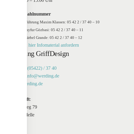
Sa: 10:00 – 15:00 Uhr
Durchwahlnummer
Geschäftsführung Maxim Klassen: 05 42 2 / 37 40 – 10
Vertrieb Tayfur Gözbasi: 05 42 2 / 37 40 – 11
Vertrieb Bärbel Grande: 05 42 2 / 37 40 – 12
Anfrage:
hier Infomaterial anfordern
Werding GriffDesign
Telefon:
(05422) / 37 40
E-Mail:
info@werding.de
Web:
werding.de
Anschrift
:
Maschweg 79
49324 Melle