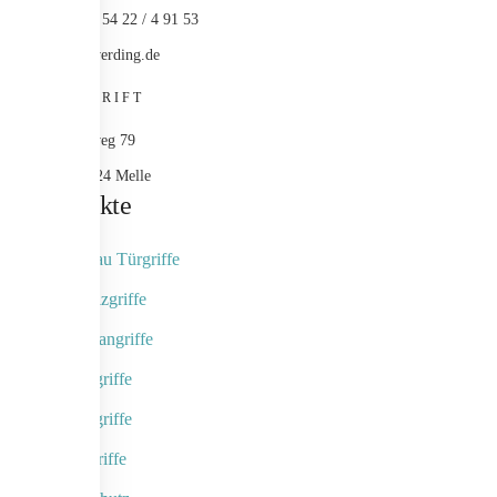
+49 (0) 54 22 / 4 91 53
info@werding.de
ANSCHRIFT
Maschweg 79
49324 Melle
Produkte
Objektbau Türgriffe
Naturholzgriffe
Fingerscangriffe
Kameragriffe
Schalengriffe
Designgriffe