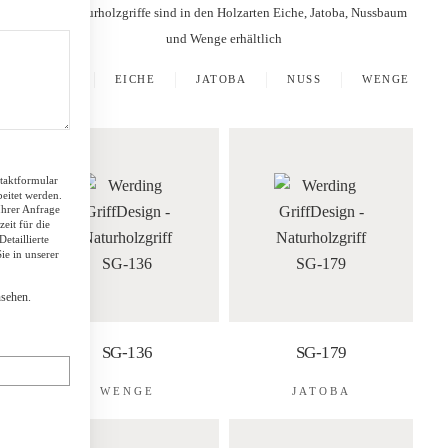
Alle Naturholzgriffe sind in den Holzarten Eiche, Jatoba, Nussbaum
und Wenge erhältlich
ALLE
EICHE
JATOBA
NUSS
WENGE
taktformular
eitet werden.
Ihrer Anfrage
eit für die
etaillierte
e in unserer
ATT
sehen.
SG-136
SG-179
WENGE
JATOBA