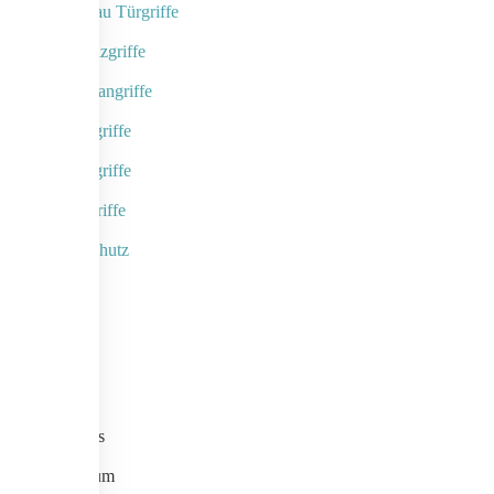
Objektbau Türgriffe
Naturholzgriffe
Fingerscangriffe
Kameragriffe
Schalengriffe
Designgriffe
Rammschutz
Links
Home
Kontakt
Aktuelles
Impressum