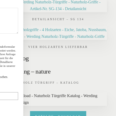
DETAILANSICHT – SG 134
taktformular
VIER HOLZARTEN LIEFERBAR
eitet werden.
Ihrer Anfrage
Katalog
eit für die
etaillierte
e in unserer
ATT
Werding – nature
sehen.
NATURHOLZ TÜRGRIFF – KATALOG