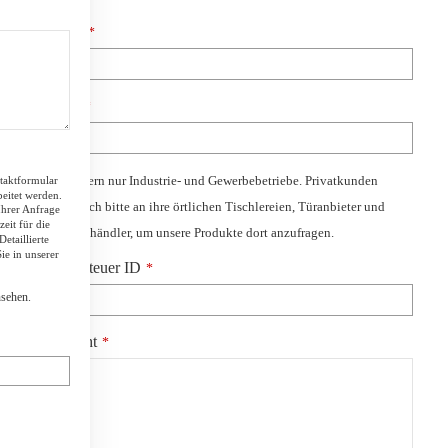
Telefon
*
E-Mail
*
Wir beliefern nur Industrie- und Gewerbebetriebe. Privatkunden
taktformular
eitet werden.
wenden sich bitte
an ihre örtlichen Tischlereien, Türanbieter und
Ihrer Anfrage
eit für die
Beschlagshändler, um unsere
Produkte dort anzufragen.
etaillierte
e in unserer
Umsatzsteuer ID
*
ATT
sehen.
Nachricht
*