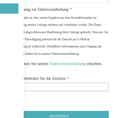
Zustimmung zur Datenverarbeitung
*
Ich stimme zu, dass meine Angaben aus dem Kontaktformular zur
Beantwortung meiner Anfrage erhoben und verarbeitet werden. Die Daten
werden nach abgeschlossener Bearbeitung Ihrer Anfrage gelöscht. Hinweis: Sie
können Ihre Einwilligung jederzeit für die Zukunft per E-Mail an
info@werding.de widerrufen. Detaillierte Informationen zum Umgang mit
Nutzerdaten finden Sie in unserer Datenschutzerklärung.
Hier können Sie unsere
Datenschutzerklärung
einsehen.
Company
Bitte wiederholen Sie die Zeichen
*
Name
*
ABSENDEN