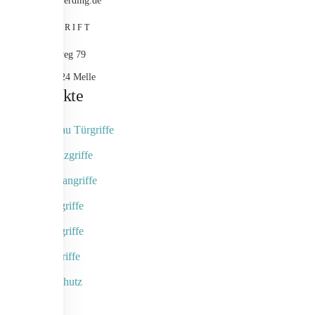
info@werding.de
ANSCHRIFT
Maschweg 79
49324 Melle
Produkte
Objektbau Türgriffe
Naturholzgriffe
Fingerscangriffe
Kameragriffe
Schalengriffe
Designgriffe
Rammschutz