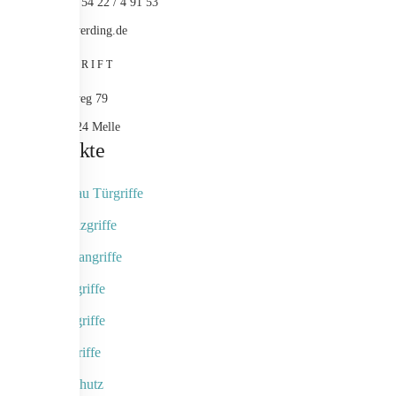
+49 (0) 54 22 / 4 91 53
info@werding.de
ANSCHRIFT
Maschweg 79
49324 Melle
Produkte
Objektbau Türgriffe
Naturholzgriffe
Fingerscangriffe
Kameragriffe
Schalengriffe
Designgriffe
Rammschutz