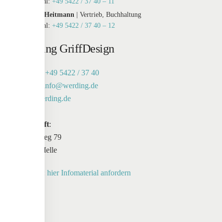
Durchwahl:
+49 5422 / 37 40 – 11
Susanne Heitmann
| Vertrieb, Buchhaltung
Durchwahl:
+49 5422 / 37 40 – 12
Werding GriffDesign
Telefon:
+49 5422 / 37 40
E-Mail:
info@werding.de
Web:
werding.de
Anschrift
:
Maschweg 79
49324 Melle
Anfrage:
hier Infomaterial anfordern