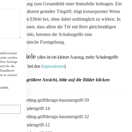
Ausführung zum Gesamtbild einer Immobilie beitragen. Ein
schöner, dezent gestalter Türgriff, trägt konsequenter Weise
zu diesem Effekt bei, ohne dabei aufdringlich zu wirken. In
Folge dessen, dass allein die Tür mit Ihrer gleichmäßigen
Fläche wirkt, betonen die Schalengriffe eine
minimalistische Formgebung.
taktformular
Beispiele
(dies ist ein kleiner Auszug, mehr Schalengriffe
eitet werden.
Ihrer Anfrage
sehen Sie bei den
Impressionen
)
eit für die
etaillierte
e in unserer
für eine größere Ansicht, bitte auf die Bilder klicken
ATT
sehen.