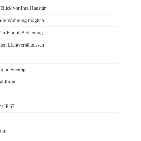
r Blick vor Ihre Haustür
n die Wohnung möglich
d Ein-Knopf-Bedienung
hten Lichtverhältnissen
ng notwendig
ahlfront
ht IP 67
7mm