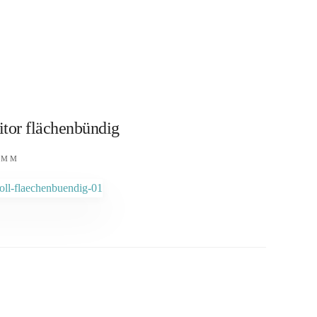
tor flächenbündig
0MM