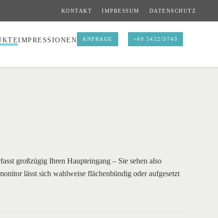
KONTAKT
IMPRESSUM
DATENSCHUTZ
ANFRAGE
+49 5422/3740
UKTE
IMPRESSIONEN
fasst großzügig Ihren Haupteingang – Sie sehen also
onitor lässt sich wahlweise flächenbündig oder aufgesetzt