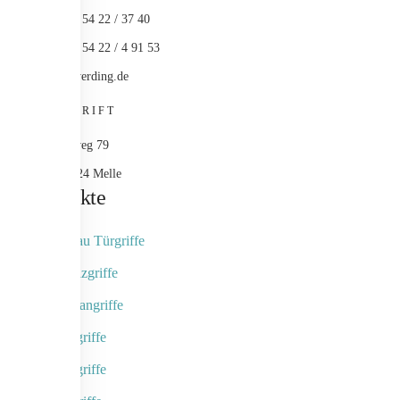
+49 (0) 54 22 / 37 40
+49 (0) 54 22 / 4 91 53
info@werding.de
ANSCHRIFT
Maschweg 79
49324 Melle
Produkte
Objektbau Türgriffe
Naturholzgriffe
Fingerscangriffe
Kameragriffe
Schalengriffe