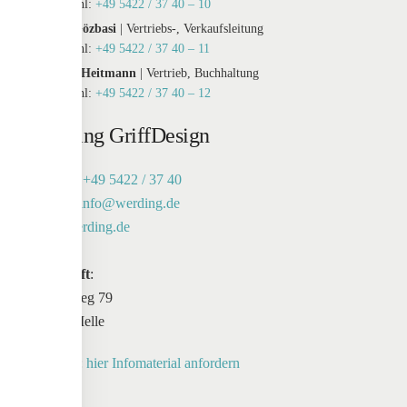
Durchwahl:
+49 5422 / 37 40 – 10
Tayfur Gözbasi
| Vertriebs-, Verkaufsleitung
Durchwahl:
+49 5422 / 37 40 – 11
Susanne Heitmann
| Vertrieb, Buchhaltung
Durchwahl:
+49 5422 / 37 40 – 12
Werding GriffDesign
Telefon:
+49 5422 / 37 40
E-Mail:
info@werding.de
Web:
werding.de
Anschrift
:
Maschweg 79
49324 Melle
Anfrage:
hier Infomaterial anfordern