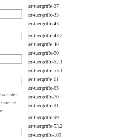
rivatkunden
anbieter und
en.