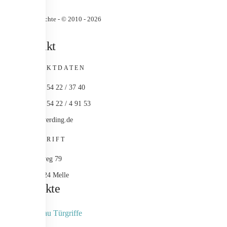
Urheberrechte - © 2010 -
2026
Kontakt
KONTAKTDATEN
+49 (0) 54 22 / 37 40
+49 (0) 54 22 / 4 91 53
info@werding.de
ANSCHRIFT
Maschweg 79
49324 Melle
Produkte
Objektbau Türgriffe