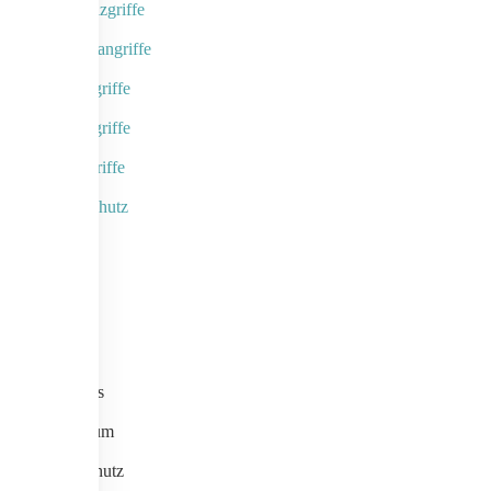
Naturholzgriffe
Fingerscangriffe
Kameragriffe
Schalengriffe
Designgriffe
Rammschutz
Links
Home
Kontakt
Aktuelles
Impressum
Datenschutz