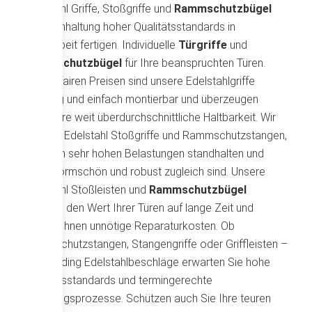
Edelstahl Griffe, Stoßgriffe und
Rammschutzbügel
unter Einhaltung hoher Qualitätsstandards in
Handarbeit fertigen. Individuelle
Türgriffe
und
Rammschutzbügel
für Ihre beanspruchten Türen.
Neben fairen Preisen sind unsere Edelstahlgriffe
vielfältig und einfach montierbar und überzeugen
durch ihre weit überdurchschnittliche Haltbarkeit. Wir
fertigen Edelstahl Stoßgriffe und Rammschutzstangen,
die auch sehr hohen Belastungen standhalten und
dabei formschön und robust zugleich sind. Unsere
Edelstahl Stoßleisten und
Rammschutzbügel
erhalten den Wert Ihrer Türen auf lange Zeit und
sparen Ihnen unnötige Reparaturkosten. Ob
Rammschutzstangen, Stangengriffe oder Griffleisten –
bei Werding Edelstahlbeschläge erwarten Sie hohe
Qualitätsstandards und termingerechte
Fertigungsprozesse. Schützen auch Sie Ihre teuren