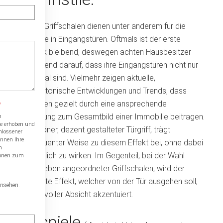
Unsere Griffschalen dienen unter anderem für die
Montage in Eingangstüren. Oftmals ist der erste
Eindruck bleibend, deswegen achten Hausbesitzer
zunehmend darauf, dass ihre Eingangstüren nicht nur
funktional sind. Vielmehr zeigen aktuelle,
architektonische Entwicklungen und Trends, dass
Haustüren gezielt durch eine ansprechende
*
Ausführung zum Gesamtbild einer Immobilie beitragen.
m
ATT
e erhoben und
Ein schöner, dezent gestalteter Türgriff, trägt
hlossener
önnen Ihre
konsequenter Weise zu diesem Effekt bei, ohne dabei
n
aufdringlich zu wirken. Im Gegenteil, bei der Wahl
tionen zum
flächeneben angeordneter Griffschalen, wird der
reduzierte Effekt, welcher von der Tür ausgehen soll,
insehen.
noch in voller Absicht akzentuiert.
Beispiele