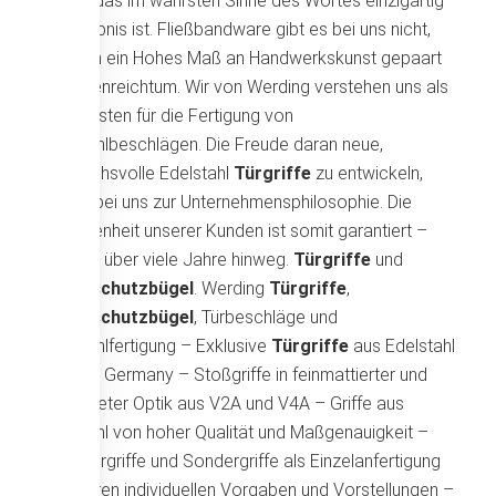
Unikat, das im wahrsten Sinne des Wortes einzigartig
im Ergebnis ist. Fließbandware gibt es bei uns nicht,
sondern ein Hohes Maß an Handwerkskunst gepaart
mit Ideenreichtum. Wir von Werding verstehen uns als
Spezialisten für die Fertigung von
Edelstahlbeschlägen. Die Freude daran neue,
anspruchsvolle Edelstahl
Türgriffe
zu entwickeln,
gehört bei uns zur Unternehmensphilosophie. Die
Zufriedenheit unserer Kunden ist somit garantiert –
und das über viele Jahre hinweg.
Türgriffe
und
Rammschutzbügel
. Werding
Türgriffe
,
Rammschutzbügel
, Türbeschläge und
Edelstahlfertigung – Exklusive
Türgriffe
aus Edelstahl
Made in Germany – Stoßgriffe in feinmattierter und
gebürsteter Optik aus V2A und V4A – Griffe aus
Edelstahl von hoher Qualität und Maßgenauigkeit –
Designergriffe und Sondergriffe als Einzelanfertigung
nach Ihren individuellen Vorgaben und Vorstellungen –