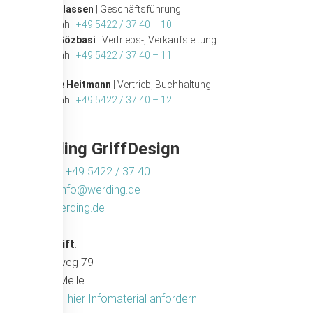
Maxim Klassen
| Geschäftsführung
Durchwahl:
+49 5422 / 37 40 – 10
Tayfur Gözbasi
| Vertriebs-, Verkaufsleitung
Durchwahl:
+49 5422 / 37 40 – 11
Susanne Heitmann
| Vertrieb, Buchhaltung
Durchwahl:
+49 5422 / 37 40 – 12
Werding GriffDesign
Telefon:
+49 5422 / 37 40
E-Mail:
info@werding.de
Web:
werding.de
Anschrift
:
Maschweg 79
49324 Melle
Anfrage:
hier Infomaterial anfordern