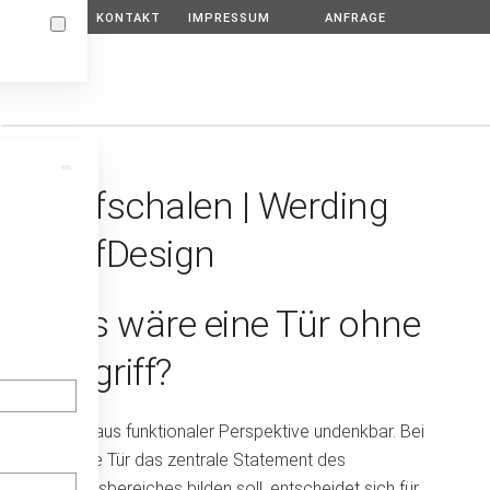
Zum Hauptinhalt springen
KONTAKT
IMPRESSUM
ANFRAGE
Griffschalen | Werding
GriffDesign
Was wäre eine Tür ohne
Türgriff?
Das ist aus funktionaler Perspektive undenkbar. Bei
wem die Tür das zentrale Statement des
Eingangsbereiches bilden soll, entscheidet sich für