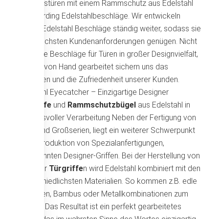
Eingangstüren mit einem Rammschutz aus Edelstahl
von Werding Edelstahlbeschläge. Wir entwickeln
unsere Edelstahl Beschläge ständig weiter, sodass sie
auch höchsten Kundenanforderungen genügen. Nicht
rostende Beschläge für Türen in großer Designvielfalt,
präzise von Hand gearbeitet sichern uns das
Vertrauen und die Zufriedenheit unserer Kunden.
Edelstahl Eyecatcher – Einzigartige Designer
Türgriffe
und
Rammschutzbügel
aus Edelstahl in
qualitätsvoller Verarbeitung Neben der Fertigung von
Klein- und Großserien, liegt ein weiterer Schwerpunkt
in der Produktion von Spezialanfertigungen,
sogenannten Designer-Griffen. Bei der Herstellung von
Designer
Türgriffe
n wird Edelstahl kombiniert mit den
unterschiedlichsten Materialien. So kommen z.B. edle
Holzarten, Bambus oder Metallkombinationen zum
Einsatz. Das Resultat ist ein perfekt gearbeitetes