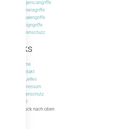
Fingerscangriffe
Kameragriffe
Schalengriffe
Designgriffe
Rammschutz
Links
Home
Kontakt
Aktuelles
Impressum
Datenschutz
AGB
zurück nach oben