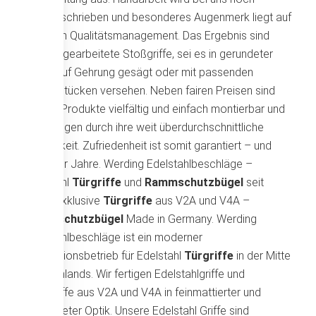
großgeschrieben und besonderes Augenmerk liegt auf
unserem Qualitätsmanagement. Das Ergebnis sind
perfekt gearbeitete Stoßgriffe, sei es in gerundeter
Form, auf Gehrung gesägt oder mit passenden
Ansatzstücken versehen. Neben fairen Preisen sind
unsere Produkte vielfältig und einfach montierbar und
überzeugen durch ihre weit überdurchschnittliche
Haltbarkeit. Zufriedenheit ist somit garantiert – und
das über Jahre. Werding Edelstahlbeschläge –
Edelstahl
Türgriffe
und
Rammschutzbügel
seit
1947. Exklusive
Türgriffe
aus V2A und V4A –
Rammschutzbügel
Made in Germany. Werding
Edelstahlbeschläge ist ein moderner
Produktionsbetrieb für Edelstahl
Türgriffe
in der Mitte
Deutschlands. Wir fertigen Edelstahlgriffe und
Stoßgriffe aus V2A und V4A in feinmattierter und
gebürsteter Optik. Unsere Edelstahl Griffe sind