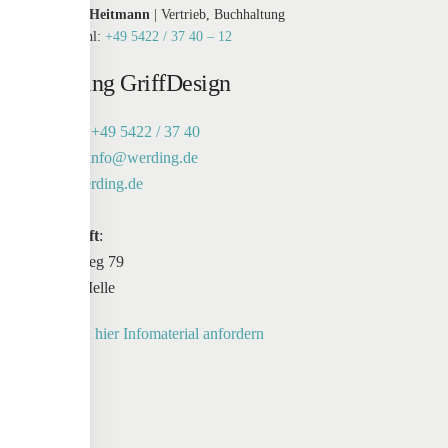
Susanne Heitmann
| Vertrieb, Buchhaltung
Durchwahl:
+49 5422 / 37 40 – 12
Werding GriffDesign
Telefon:
+49 5422 / 37 40
E-Mail:
info@werding.de
Web:
werding.de
Anschrift
:
Maschweg 79
49324 Melle
Anfrage:
hier Infomaterial anfordern