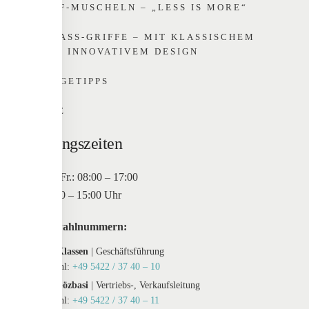
GRIFF-MUSCHELN – „LESS IS MORE“
EINLASS-GRIFFE – MIT KLASSISCHEM O
DER INNOVATIVEM DESIGN
PFLEGETIPPS
HOME
Öffnungszeiten
Mo. bis Fr.: 08:00 – 17:00
Sa: 10:00 – 15:00 Uhr
Durchwahlnummern:
Maxim Klassen
| Geschäftsführung
Durchwahl:
+49 5422 / 37 40 – 10
Tayfur Gözbasi
| Vertriebs-, Verkaufsleitung
Durchwahl:
+49 5422 / 37 40 – 11