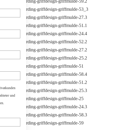
rivatkunden
anbieter und
en.