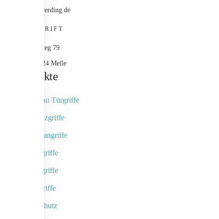
info@werding.de
ANSCHRIFT
Maschweg 79
49324 Melle
Produkte
Objektbau Türgriffe
Naturholzgriffe
Fingerscangriffe
Kameragriffe
Schalengriffe
Designgriffe
Rammschutz