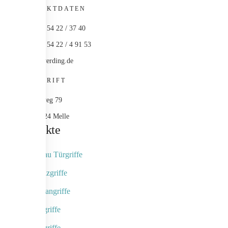
KONTAKTDATEN
+49 (0) 54 22 / 37 40
+49 (0) 54 22 / 4 91 53
info@werding.de
ANSCHRIFT
Maschweg 79
49324 Melle
Produkte
Objektbau Türgriffe
Naturholzgriffe
Fingerscangriffe
Kameragriffe
Schalengriffe