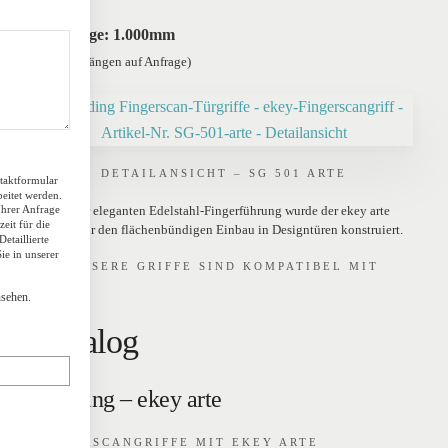
Grifflänge: 1.000mm
(weitere Längen auf Anfrage)
DETAILANSICHT – SG 501 ARTE
taktformular
eitet werden.
Mit seiner eleganten Edelstahl-Fingerführung wurde der ekey arte
Ihrer Anfrage
eit für die
speziell für den flächenbündigen Einbau in Designtüren konstruiert.
etaillierte
e in unserer
UNSERE GRIFFE SIND KOMPATIBEL MIT
ATT
sehen.
Katalog
Werding – ekey arte
FINGERSCANGRIFFE MIT EKEY ARTE