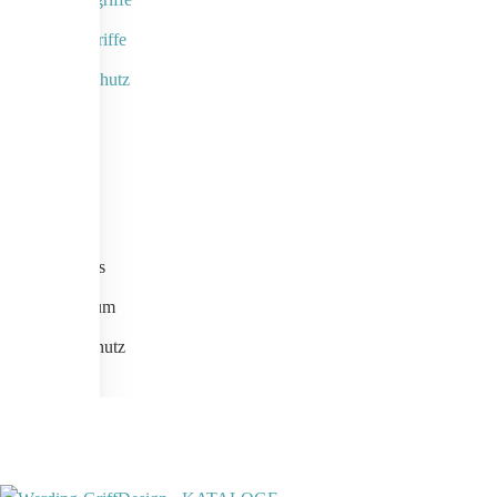
Designgriffe
Rammschutz
Links
Home
Kontakt
Aktuelles
Impressum
Datenschutz
AGB
zurück nach oben