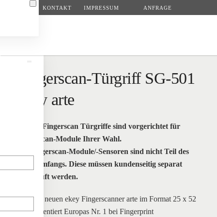
KONTAKT
IMPRESSUM
ANFRAGE
Zum Hauptinhalt springen
Fingerscan-Türgriff SG-501
ekey arte
Unsere Fingerscan Türgriffe sind vorgerichtet für
Fingerscan-Module Ihrer Wahl.
Die Fingerscan-Module/-Sensoren sind nicht Teil des
Lieferumfangs. Diese müssen kundenseitig separat
zugekauft werden.
N
Mit dem neuen ekey Fingerscanner arte im Format 25 x 52
mm präsentiert Europas Nr. 1 bei Fingerprint