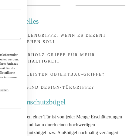
Aktuelles
SCHALENGRIFFE, WENN ES DEZENT
AUSSEHEN SOLL
NATURHOLZ-GRIFFE FÜR MEHR
taktformular
eitet werden.
NACHHALTIGKEIT
Ihrer Anfrage
eit für die
etaillierte
WAS LEISTEN OBJEKTBAU-GRIFFE?
e in unserer
ATT
WAS SIND DESIGN-TÜRGRIFFE?
sehen.
Rammschutzbügel
Das Leben einer Tür ist von jeder Menge Erschütterungen
geprägt und kann durch einen hochwertigen
Rammschutzbügel bzw. Stoßbügel nachhaltig verlängert