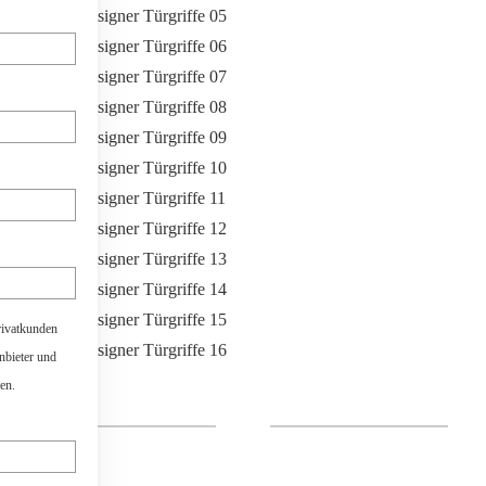
rivatkunden
anbieter und
en.