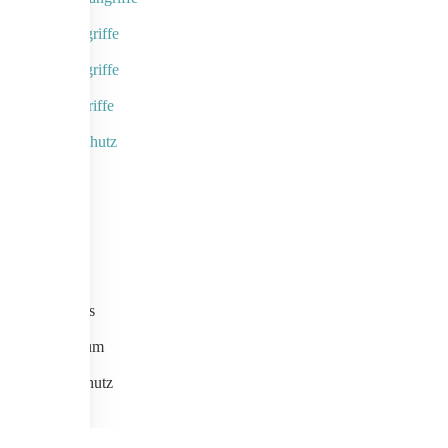
Kameragriffe
Schalengriffe
Designgriffe
Rammschutz
Links
Home
Kontakt
Aktuelles
Impressum
Datenschutz
AGB