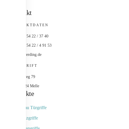
Kontakt
KONTAKTDATEN
+49 (0) 54 22 / 37 40
+49 (0) 54 22 / 4 91 53
info@werding.de
ANSCHRIFT
Maschweg 79
49324 Melle
Produkte
Objektbau Türgriffe
Naturholzgriffe
Fingerscangriffe